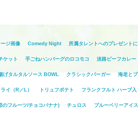
テージ画像
Comedy Night
所属タレントへのプレゼントに
チケット
手ごねハンバーグのロコモコ
淡路ビーフカレー
揚げタルタルソース BOWL
クラシックバーガー
海老とブ
ライ（R／L）
トリュフポテト
フランクフルト ハーブ入
節のフルーツ/チョコバナナ)
チュロス
ブルーベリーアイス