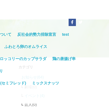
ついて
反社会的勢力排除宣言
test
ふわとろ卵のオムライス
ロッコリーのカップサラダ
鶏の唐揚げ串
カテゴリ
り
お知らせ(64)
(セミフレッド)
ミックスナッツ
劇場
イベント(4)
芸人